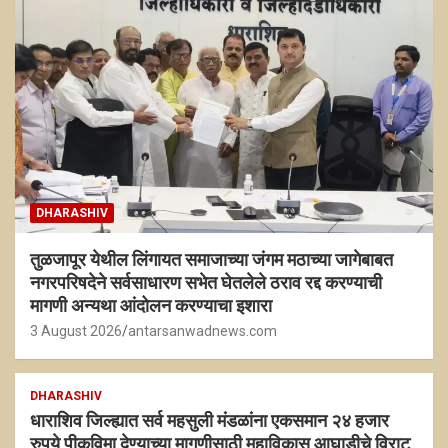
DHARASHIV
तुळजापूर येथील लिंगायत समाजाच्या जंगम मठाच्या जागेबाबत
नगरपरिषदेने सर्वसाधारण सभेत घेतलेले ठराव रद्द करण्याची
मागणी अन्यथा आंदोलन करण्याचा इशारा
3 August 2026
antarsanwadnews.com
DHARASHIV
धाराशिव जिल्ह्यात सर्व महसुली मंडळांना एकसमान २४ हजार
रुपये पीकविमा देण्याच्या मागणीसाठी महाविकास आघाडीचे विराट