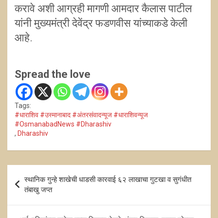
करावे अशी आग्रही मागणी आमदार कैलास पाटील
यांनी मुख्यमंत्री देवेंद्र फडणवीस यांच्याकडे केली
आहे.
Spread the love
Tags:
#धाराशिव #उस्मानाबाद #अंतरसंवादन्यूज #धाराशिवन्यूज
#OsmanabadNews #Dharashiv
,
Dharashiv
Post
स्थानिक गुन्हे शाखेची धाडसी कारवाई ६२ लाखाचा गुटखा व सुगंधीत
navigation
तंबाखु जप्त