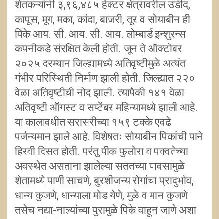
शेतकऱ्यांनी ३,९६,४८५ हेक्टर क्षेत्रावरील उडीद,
कापूस, मूग, मका, कांदा, बाजरी, तूर व सोयाबीन ही
पिके आय. सी. आय. सी. आय. लोम्बार्ड इन्शुरन्स
कंपनीकडे संरक्षित केली होती. जून ते ऑक्टोबर
२०२५ दरम्यान जिल्ह्यामध्ये अतिवृष्टीमुळे अत्यंत
गंभीर परिस्थिती निर्माण झाली होती. जिल्ह्यात २२०
वेळा अतिवृष्टीची नोंद झाली. त्यापैकी १४१ वेळा
अतिवृष्टी ऑगस्ट व सप्टेंबर महिन्यामध्ये झाली आहे.
या कालावधीत सरासरीच्या १५९ टक्के एवढे
पर्जन्यमान झाले आहे. विशेषतः सोयाबीन पिकांची पाने
हिरवी दिसत होती. परंतु पीक फुलोरा व पक्वतेच्या
अवस्थेत असताना झालेल्या सततच्या पावसामुळे
शेतामध्ये पाणी साचणे, बुरशीजन्य रोगांचा प्रादुर्भाव,
धान्य कुजणे, धान्याला मोड येणे, मुळे व मान कुजणे
तसेच नद्या-नाल्यांच्या पुरामुळे पिके वाहून जाणे अशा