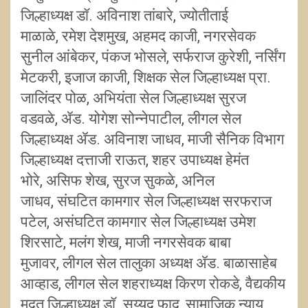
जिल्हाध्यक्ष डॉ. अविनाश तांबारे, ज्योतीताई
माळाळे, रमेश देशमुख, अहमद काजी, नगरसेवक
सुनील आंबेकर, पंकज भोसले, सर्फराज कुरेशी, नर्सिंग
मेटकरी, इजाज काजी, शिक्षक सेल जिल्हाध्यक्ष प्रा.
जालिंदर पोळ, अभियंता सेल जिल्हाध्यक्ष सुरज
वडवळे, ॲड. योगेश सोन्नेपाटील, लीगल सेल
जिल्हाध्यक्ष ॲड. अविनाश जाधव, माजी सैनिक विभाग
जिल्हाध्यक्ष दत्ताजी राऊत, शहर उपाध्यक्ष हेमंत
भोरे, असिफ शेख, सुरज सुकळे, अनिल
जाधव, संघटित कामगार सेल जिल्हाध्यक्ष सरफराज
पटेल, असंघटित कामगार सेल जिल्हाध्यक्ष उमेश
शिरसाटे, मलंग शेख, माजी नगरसेवक बाबा
मुजावर, लीगल सेल तालुका अध्यक्ष ॲड. बाळासाहेब
आव्हाड, लीगल सेल शहराध्यक्ष किरण रोकडे, वैद्यकीय
मदत जिल्हाध्यक्ष डॉ. सय्यद फाद, सामाजिक न्याय