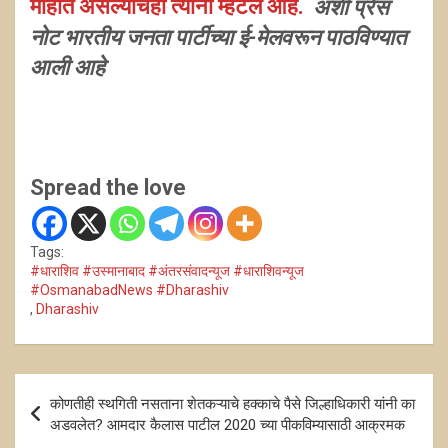
माहीत असल्याचेही त्यांनी म्हटले आहे.
अशी प्रेस
नोट भारतीय जनता पार्टीच्या ई-मेलवरून पाठविण्यात
आली आहे
Spread the love
Tags:
#धाराशिव #उस्मानाबाद #अंतरसंवादन्यूज #धाराशिवन्यूज
#OsmanabadNews #Dharashiv
,
Dharashiv
Post
कोणतीही स्थगिती नसताना शेतकऱ्याचे हक्काचे पैसे जिल्हाधिकारी यांनी का
navigation
अडवलेत? आमदार कैलास पाटील 2020 च्या पीकविम्यासाठी आक्रमक