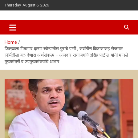
Skip
Thursday, August 6, 2026
to
content
news
antarsanwadnews
Home
जिल्ह्याला मिळणार कृष्णा खोऱ्यातील पुराचे पाणी , सर्वांगीण विकासासह रोजगार
निर्मितीला बळ देणारा अर्थसंकल्प – आमदार राणाजगजितसिंह पाटील यांनी मानले
मुख्यमंत्री व उपमुख्यमंत्र्यांचे आभार