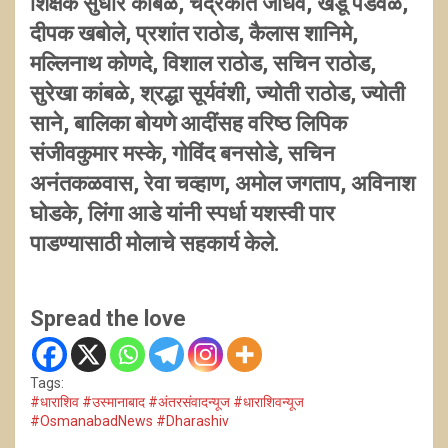
शिक्षक सुधीर कांबळे, चंद्रकांत जाधव, खंडू पडवळ,
दीपक खबोले, प्रशांत राठोड, कैलास शानिमे,
मल्लिनाथ कोणदे, विशाल राठोड, सचिन राठोड,
सुरेखा कांबळे, श्रद्धा सूर्यवंशी, ज्योती राठोड, ज्योती
साने, बालिका बोयणे आदींसह वरिष्ठ लिपिक
संजीवकुमार मस्के, गोविंद बनसोडे, सचिन
अनंतकळवास, रेवा चव्हाण, अमोल जगताप, अविनाश
घोडके, लिंगा आडे यांनी स्पर्धा यशस्वी पार
पाडण्यासाठी मोलाचे सहकार्य केले.
Spread the love
Tags:
#धाराशिव #उस्मानाबाद #अंतरसंवादन्यूज #धाराशिवन्यूज
#OsmanabadNews #Dharashiv