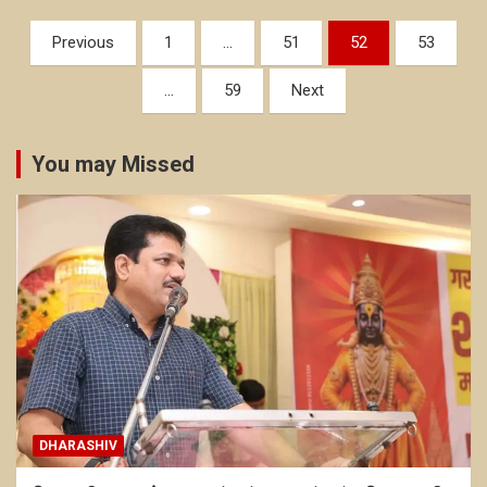
Posts
Previous
1
…
51
52
53
pagination
…
59
Next
You may Missed
DHARASHIV