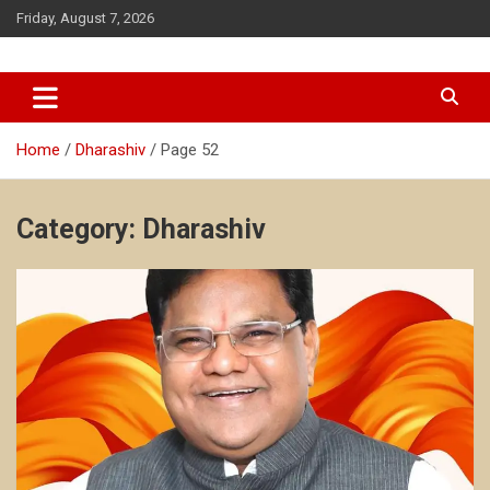
Skip
Friday, August 7, 2026
to
content
news
antarsanwadnews
Home
Dharashiv
Page 52
Category:
Dharashiv