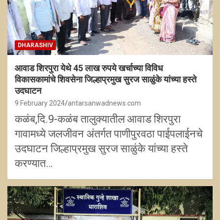
DHARASHIV
आवाड शिरपुरा येथे 45 लाख रुपये खर्चाच्या विविध
विकासकामांचे शिवसेना जिल्हाप्रमुख सुरज साळुंके यांच्या हस्ते
उदघाटन
9 February 2024
antarsanwadnews.com
कळंब,दि.9-कळंब तालुक्यातील आवाड शिरपुरा
गावामध्ये जलजीवन अंतर्गत पाणीपुरवठा पाईपलाईनचे
उदघाटन जिल्हाप्रमुख सुरज साळुंके यांच्या हस्ते
करण्यात…